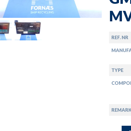
down
MV
down
REF. NR
down
MANUF
down
TYPE
COMPO
REMARK