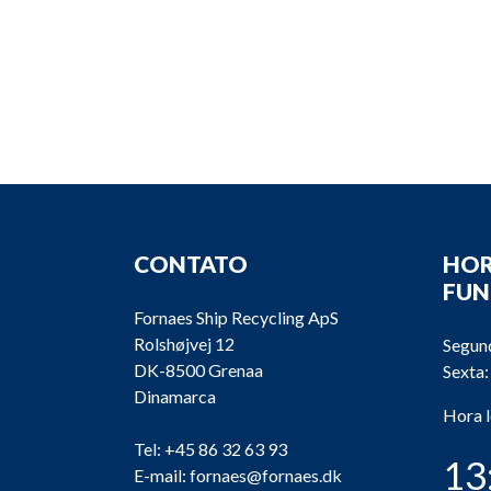
CONTATO
HOR
FU
Fornaes Ship Recycling ApS
Rolshøjvej 12
Segund
DK-8500 Grenaa
Sexta:
Dinamarca
Hora 
Tel:
+45 86 32 63 93
13
E-mail:
fornaes@fornaes.dk