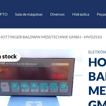
/ PTO
Sala de máquinas
Diversos
Hidráulica
Peças
HOTTINGER BALDWIN MESSTECHNIK GMBH - MVD2510
ELETRÔN
 stock
HO
BA
down
ME
down
GM