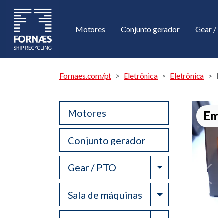
Motores
Conjunto gerador
Gear 
Fornaes.com/pt
Eletrônica
Eletrônica
Motores
Em
Conjunto gerador
Toggle Drop
Gear / PTO
Toggle Drop
Sala de máquinas