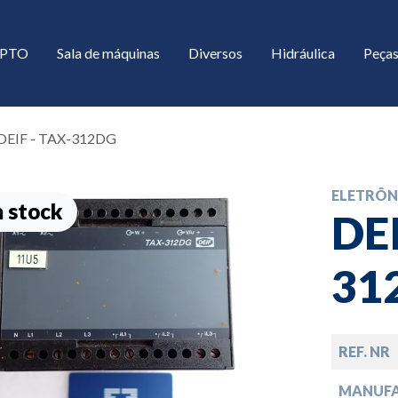
/ PTO
Sala de máquinas
Diversos
Hidráulica
Peças
DEIF - TAX-312DG
ELETRÔN
 stock
DEI
31
down
REF. NR
down
MANUF