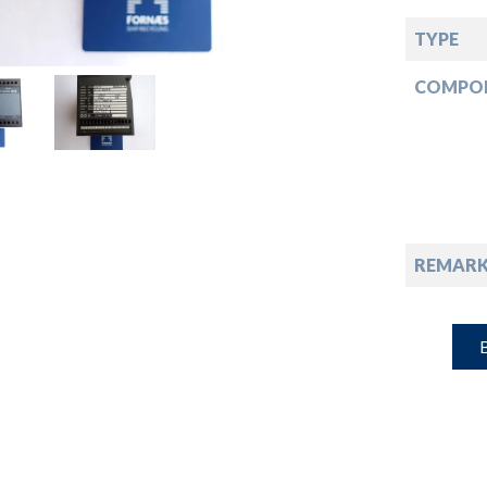
down
TYPE
down
COMPO
down
down
REMARK
B