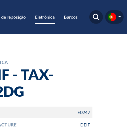
 de reposição
Eletrônica
Barcos
ICA
F - TAX-
2DG
E0247
ACTURE
DEIF