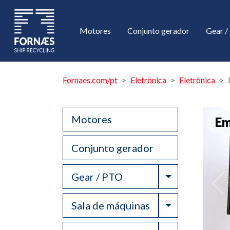
Motores
Conjunto gerador
Gear 
Fornaes.com/pt
Eletrônica
Eletrônica
Motores
Em
Conjunto gerador
Toggle Drop
Gear / PTO
Toggle Drop
Sala de máquinas