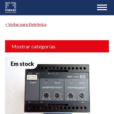
< Voltar para Eletrônica
Mostrar categorias
Em stock