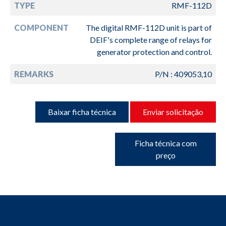
TYPE
RMF-112D
COMPONENT
The digital RMF-112D unit is part of
DEIF's complete range of relays for
generator protection and control.
REMARKS
P/N : 409053,10
Baixar ficha técnica
Enviar solicitação
Ficha técnica com
preço