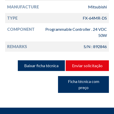
MANUFACTURE
Mitsubishi
TYPE
FX-64MR-DS
COMPONENT
Programmable Controller . 24 VDC
50W
REMARKS
S/N : 892846
Baixar ficha técnica
Enviar solicitação
Ficha técnica com
preço