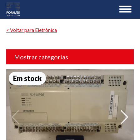
< Voltar para Eletrônica
Mostrar categorias
Em stock