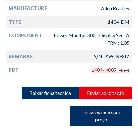
MANUFACTURE
Allen Bradley
TYPE
1404-DM
COMPONENT
Power Monitor 3000 Display Ser : A
FRN : 1,05
REMARKS
S/N : AW0RF8IZ
PDF
1404-in007_-en-e
Baixar ficha técnica
Enviar solicitação
Ficha técnica com
preço