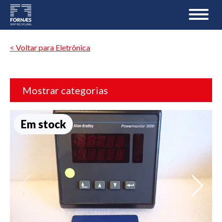
< Voltar para Eletrônica
Mostrar categorias
Em stock