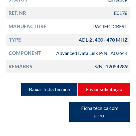
REF. NR
E0178
MANUFACTURE
PACIFIC CREST
TYPE
ADL-2 . 430 - 470 MHZ
COMPONENT
Advanced Data Link P/N : A02644
REMARKS
S/N : 12054289
Baixar ficha técnica
Enviar solicitação
Ficha técnica com
preço