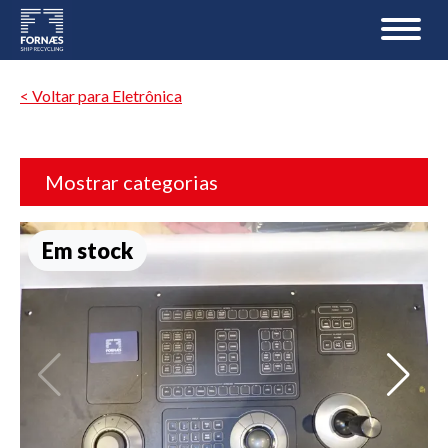
< Voltar para Eletrônica
Mostrar categorias
Em stock