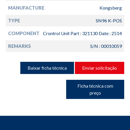
MANUFACTURE
Kongsberg
TYPE
SN96 K-POS
COMPONENT
Crontrol Unit Part : 321130 Date : 2514
REMARKS
S/N : 00010059
Baixar ficha técnica
Enviar solicitação
Ficha técnica com
preço