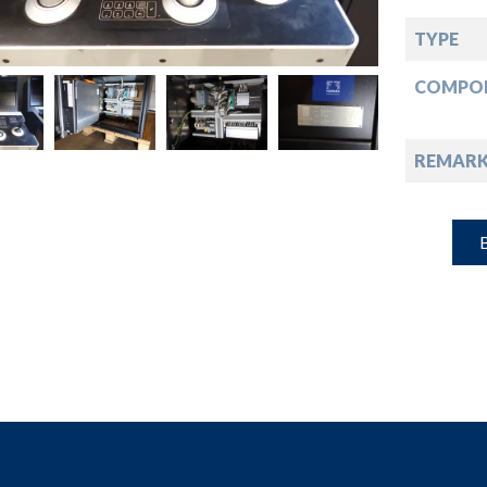
down
TYPE
down
COMPO
down
REMARK
down
B