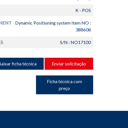
K - POS
NENT
Dynamic Positioning system Item NO :
388608
S
S/N : NO17100
aixar ficha técnica
Enviar solicitação
Ficha técnica com
preço