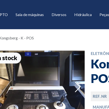
/ PTO
Sala de máquinas
Diversos
Hidráulica
Peças
Kongsberg - K - POS
ELETRÔN
 stock
Kon
PO
down
REF. NR
down
MANUF