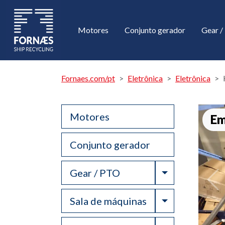
Motores
Conjunto gerador
Gear 
Fornaes.com/pt
Eletrônica
Eletrônica
Motores
Em
Conjunto gerador
Toggle Drop
Gear / PTO
Toggle Drop
Sala de máquinas