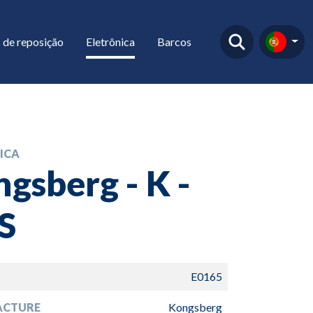
 de reposição
Eletrônica
Barcos
ICA
gsberg - K -
S
E0165
ACTURE
Kongsberg