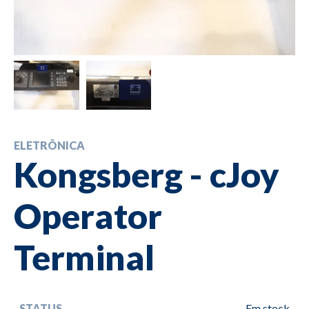
ELETRÔNICA
Kongsberg - cJoy
Operator
Terminal
STATUS
Em stock