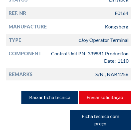
REF. NR
E0164
MANUFACTURE
Kongsberg
TYPE
cJoy Operator Terminal
COMPONENT
Control Unit PN: 339881 Production
Date : 1110
REMARKS
S/N ; NAB1256
Baixar ficha técnica
Enviar solicitação
Ficha técnica com
preço