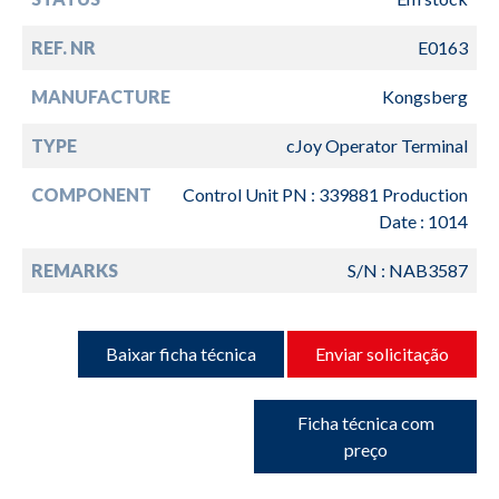
REF. NR
E0163
MANUFACTURE
Kongsberg
TYPE
cJoy Operator Terminal
COMPONENT
Control Unit PN : 339881 Production
Date : 1014
REMARKS
S/N : NAB3587
Baixar ficha técnica
Enviar solicitação
Ficha técnica com
preço