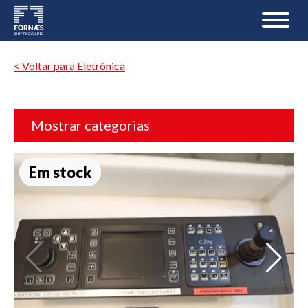
< Voltar para Eletrônica
Mostrar categorias
Em stock