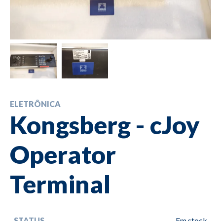
ELETRÔNICA
Kongsberg - cJoy
Operator
Terminal
STATUS
Em stock