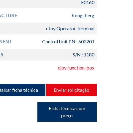
E0160
ACTURE
Kongsberg
cJoy Operator Terminal
NENT
Control Unit PN : 603201
S
S/N : 1180
cjoy-junction-box
aixar ficha técnica
Enviar solicitação
Ficha técnica com
preço