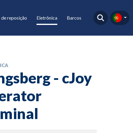
 de reposição
Eletrônica
Barcos
ICA
gsberg - cJoy
erator
rminal