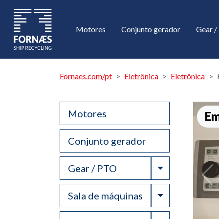
Motores
Conjunto gerador
Gear 
Fornaes.com/pt
Eletrônica
Eletrônica
Motores
Em
Conjunto gerador
Toggle Drop
Gear / PTO
Toggle Drop
Sala de máquinas