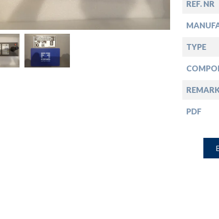
down
REF. NR
MANUF
down
TYPE
down
COMPO
REMARK
down
PDF
B