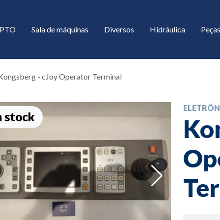
/ PTO
Sala de máquinas
Diversos
Hidráulica
Peças
Kongsberg - cJoy Operator Terminal
ELETRÔN
 stock
Kon
Op
down
Te
down