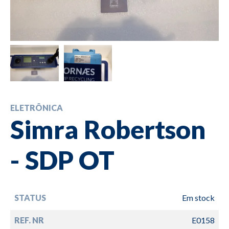
ELETRÔNICA
Simra Robertson
- SDP OT
STATUS
Em stock
REF. NR
E0158