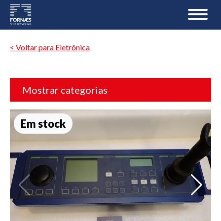
< Voltar para Eletrônica
Mostrar categorias
Em stock