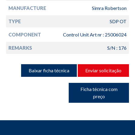
MANUFACTURE
Simra Robertson
TYPE
SDP OT
COMPONENT
Control Unit Art nr : 25006024
REMARKS
S/N : 176
Baixar ficha técnica
Enviar solicitação
Ficha técnica com
preço