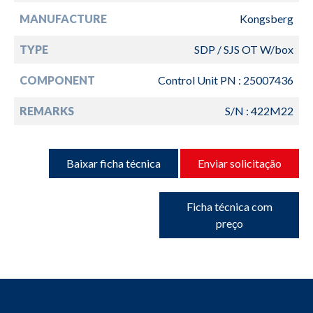
MANUFACTURE
Kongsberg
TYPE
SDP / SJS OT W/box
COMPONENT
Control Unit PN : 25007436
REMARKS
S/N : 422M22
Baixar ficha técnica
Enviar solicitação
Ficha técnica com
preço