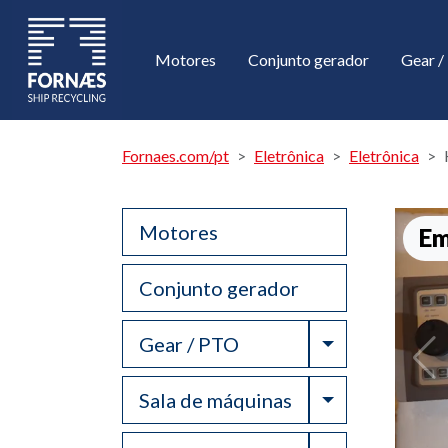
Motores
Conjunto gerador
Gear 
Fornaes.com/pt
Eletrônica
Eletrônica
Motores
Em
Conjunto gerador
Toggle Drop
Gear / PTO
Toggle Drop
Sala de máquinas