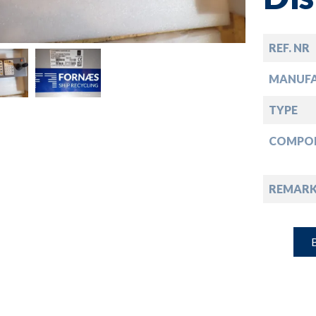
down
down
REF. NR
MANUF
down
TYPE
COMPO
down
REMARK
B