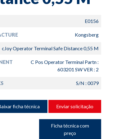
E0156
ACTURE
Kongsberg
cJoy Operator Terminal Safe Distance 0,55 M
NENT
C Pos Operator Terminal Partn :
603201 SW VER : 2
S
S/N : 0079
aixar ficha técnica
Enviar solicitação
Ficha técnica com
preço