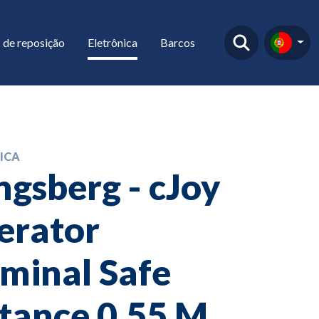
 de reposição
Eletrônica
Barcos
ICA
gsberg - cJoy
erator
minal Safe
tance 0,55 M