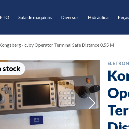
/ PTO
Sala de máquinas
Diversos
Hidráulica
Peças
Kongsberg - cJoy Operator Terminal Safe Distance 0,55 M
ELETRÔN
 stock
Kon
Op
down
Ter
down
Dis