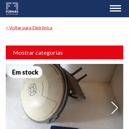
< Voltar para Eletrônica
Mostrar categorias
Em stock