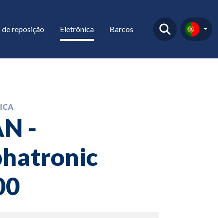
 de reposição
Eletrônica
Barcos
ICA
N -
hatronic
00