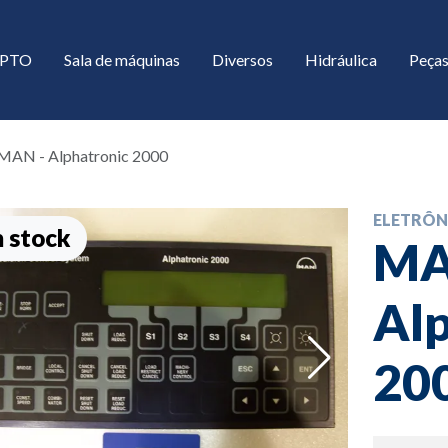
/ PTO
Sala de máquinas
Diversos
Hidráulica
Peças
MAN - Alphatronic 2000
ELETRÔN
 stock
MA
Alp
down
20
down