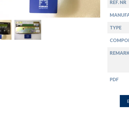
down
REF. NR
MANUF
down
TYPE
down
COMPO
REMARK
down
PDF
B