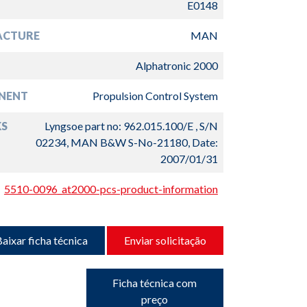
E0148
ACTURE
MAN
Alphatronic 2000
NENT
Propulsion Control System
S
Lyngsoe part no: 962.015.100/E , S/N
02234, MAN B&W S-No-21180, Date:
2007/01/31
5510-0096_at2000-pcs-product-information
aixar ficha técnica
Enviar solicitação
Ficha técnica com
preço