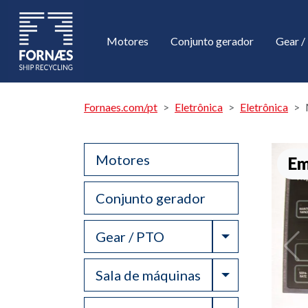
Motores
Conjunto gerador
Gear 
Fornaes.com/pt
Eletrônica
Eletrônica
Motores
Em
Conjunto gerador
Toggle Drop
Gear / PTO
Toggle Drop
Sala de máquinas