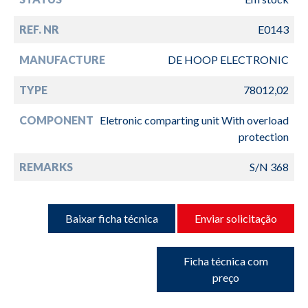
REF. NR
E0143
MANUFACTURE
DE HOOP ELECTRONIC
TYPE
78012,02
COMPONENT
Eletronic comparting unit With overload
protection
REMARKS
S/N 368
Baixar ficha técnica
Enviar solicitação
Ficha técnica com
preço