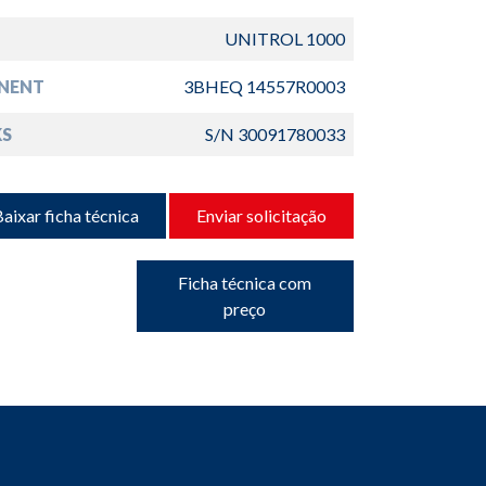
UNITROL 1000
NENT
3BHEQ 14557R0003
S
S/N 30091780033
aixar ficha técnica
Enviar solicitação
Ficha técnica com
preço