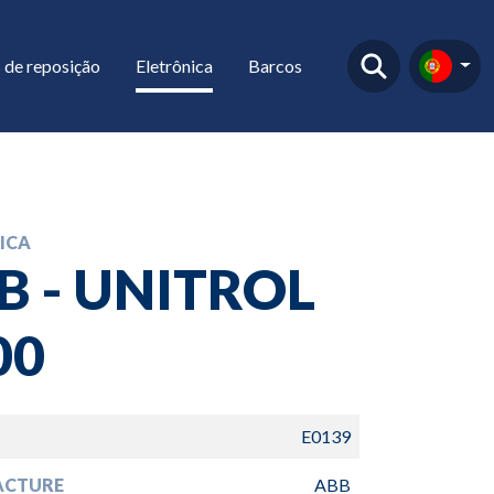
 de reposição
Eletrônica
Barcos
ICA
B - UNITROL
00
E0139
ACTURE
ABB