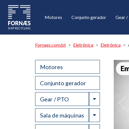
Motores
Conjunto gerador
Gear 
Fornaes.com/pt
Eletrônica
Eletrônica
Motores
Em
Conjunto gerador
Toggle Drop
Gear / PTO
Toggle Drop
Sala de máquinas