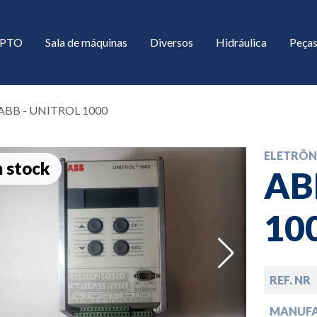
/ PTO
Sala de máquinas
Diversos
Hidráulica
Peças
ABB - UNITROL 1000
ELETRÔN
 stock
AB
10
down
REF. NR
down
MANUF