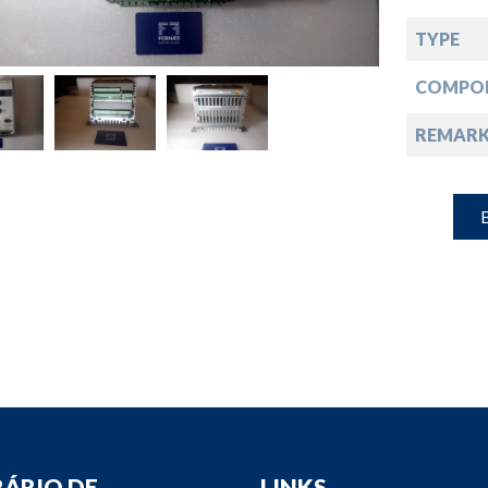
down
TYPE
down
COMPO
REMARK
down
B
down
ÁRIO DE
LINKS