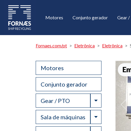
Motores
Conjunto gerador
Gear 
Fornaes.com/pt
Eletrônica
Eletrônica
Motores
Em
Conjunto gerador
Toggle Drop
Gear / PTO
Toggle Drop
Sala de máquinas