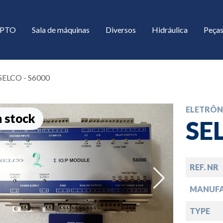
/ PTO
Sala de máquinas
Diversos
Hidráulica
Peças
SELCO - S6000
ELETRÔN
 stock
SE
REF. NR
down
MANUF
down
TYPE