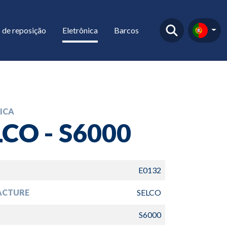
 de reposição
Eletrônica
Barcos
ICA
LCO - S6000
E0132
ACTURE
SELCO
S6000