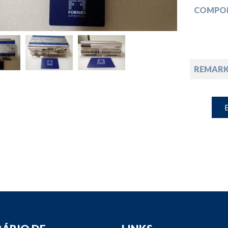
down
COMPO
down
down
REMARK
down
B