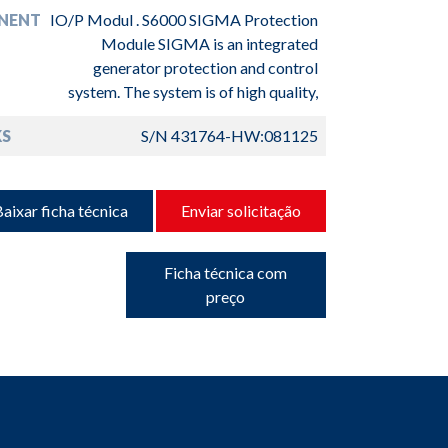
NENT
IO/P Modul . S6000 SIGMA Protection
Module SIGMA is an integrated
generator protection and control
system. The system is of high quality,
S
S/N 431764-HW:081125
aixar ficha técnica
Enviar solicitação
Ficha técnica com
preço