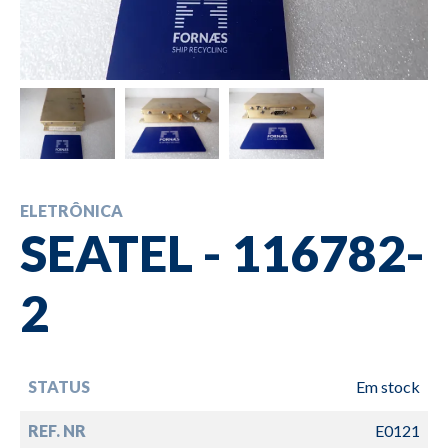
ELETRÔNICA
SEATEL - 116782-
2
STATUS
Em stock
REF. NR
E0121