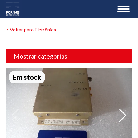
< Voltar para Eletrônica
Mostrar categorias
Em stock