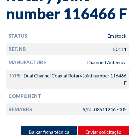
number 116466 F
STATUS
Em stock
REF. NR
E0111
MANUFACTURE
Diamond Antennea
TYPE
Dual Channel Coaxial Rotary joint number 116466
F
COMPONENT
REMARKS
S/N : 036112467005
Baixar ficha técnica
Enviar solicitação