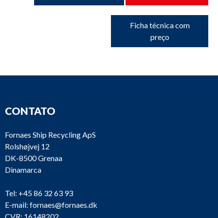
Ficha técnica com
preço
CONTATO
Fornaes Ship Recycling ApS
Rolshøjvej 12
DK-8500 Grenaa
Dinamarca
Tel:
+45 86 32 63 93
E-mail:
fornaes@fornaes.dk
CVR: 16148202