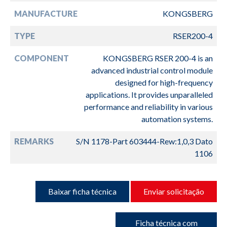
MANUFACTURE
KONGSBERG
TYPE
RSER200-4
COMPONENT
KONGSBERG RSER 200-4 is an
advanced industrial control module
designed for high-frequency
applications. It provides unparalleled
performance and reliability in various
automation systems.
REMARKS
S/N 1178-Part 603444-Rew:1,0,3 Dato
1106
Baixar ficha técnica
Enviar solicitação
Ficha técnica com