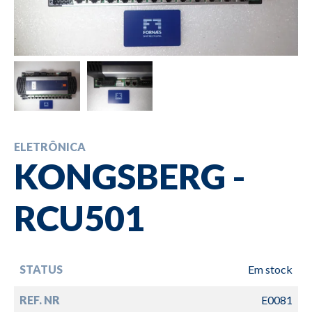
ELETRÔNICA
KONGSBERG -
RCU501
STATUS
Em stock
REF. NR
E0081