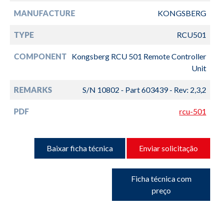
MANUFACTURE
KONGSBERG
TYPE
RCU501
COMPONENT
Kongsberg RCU 501 Remote Controller
Unit
REMARKS
S/N 10802 - Part 603439 - Rev: 2,3,2
PDF
rcu-501
Baixar ficha técnica
Enviar solicitação
Ficha técnica com
preço