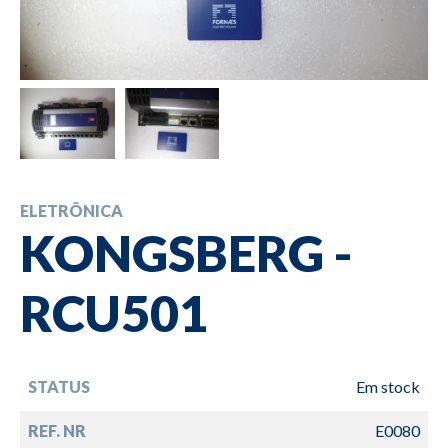
ELETRÔNICA
KONGSBERG -
RCU501
STATUS
Em stock
REF. NR
E0080