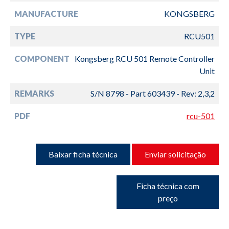
MANUFACTURE
KONGSBERG
TYPE
RCU501
COMPONENT
Kongsberg RCU 501 Remote Controller
Unit
REMARKS
S/N 8798 - Part 603439 - Rev: 2,3,2
PDF
rcu-501
Baixar ficha técnica
Enviar solicitação
Ficha técnica com
preço