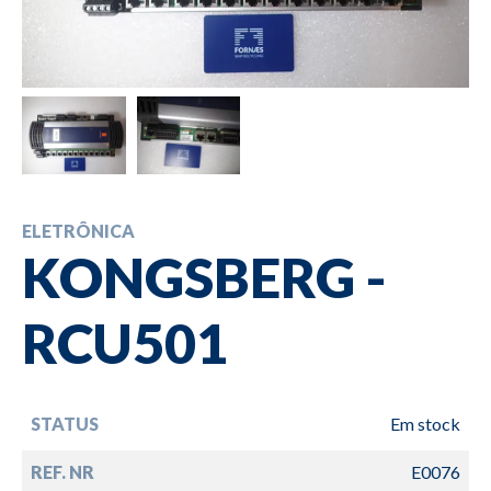
ELETRÔNICA
KONGSBERG -
RCU501
STATUS
Em stock
REF. NR
E0076