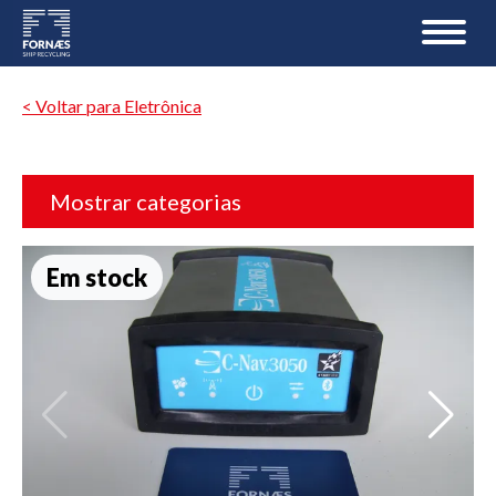
< Voltar para Eletrônica
Mostrar categorias
Em stock