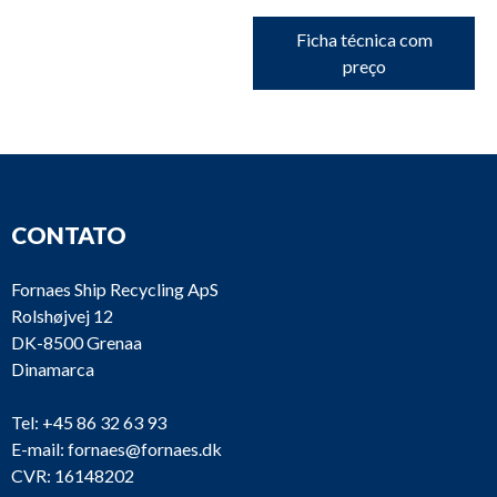
Ficha técnica com
preço
CONTATO
Fornaes Ship Recycling ApS
Rolshøjvej 12
DK-8500 Grenaa
Dinamarca
Tel:
+45 86 32 63 93
E-mail:
fornaes@fornaes.dk
CVR: 16148202