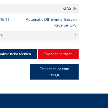
MBX-3s
NENT
Automatic Differential Beacon
Receiver GPS
S
?
aixar ficha técnica
Enviar solicitação
Ficha técnica com
preço