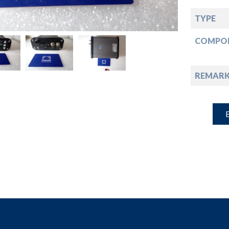
down
TYPE
down
COMPO
down
REMARK
down
B