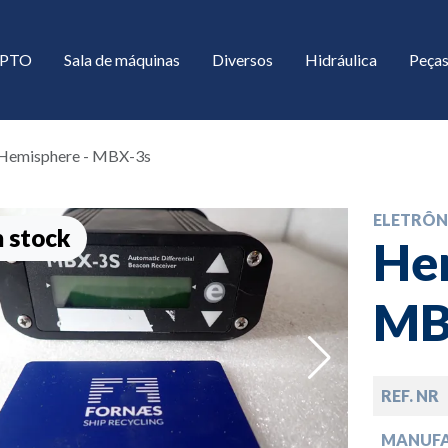
/ PTO
Sala de máquinas
Diversos
Hidráulica
Peças
Hemisphere - MBX-3s
ELETRÔN
 stock
He
MB
down
REF. NR
down
MANUF