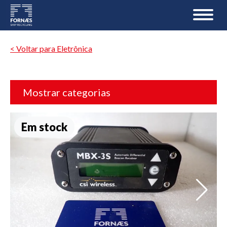
< Voltar para Eletrônica
Mostrar categorias
Em stock