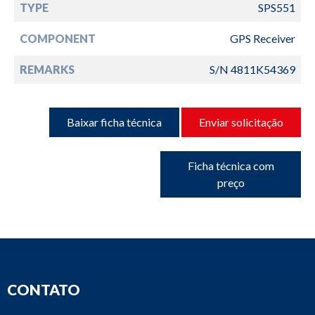
TYPE
SPS551
COMPONENT
GPS Receiver
REMARKS
S/N 4811K54369
Baixar ficha técnica
Enviar solicitação
Ficha técnica com
preço
CONTATO