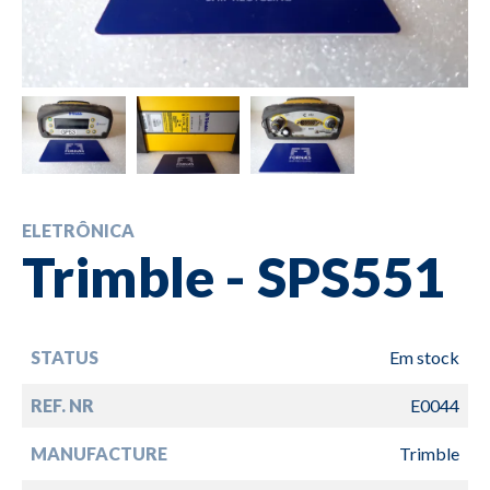
ELETRÔNICA
Trimble - SPS551
STATUS
Em stock
REF. NR
E0044
MANUFACTURE
Trimble