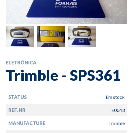
ELETRÔNICA
Trimble - SPS361
STATUS
Em stock
REF. NR
E0043
MANUFACTURE
Trimble