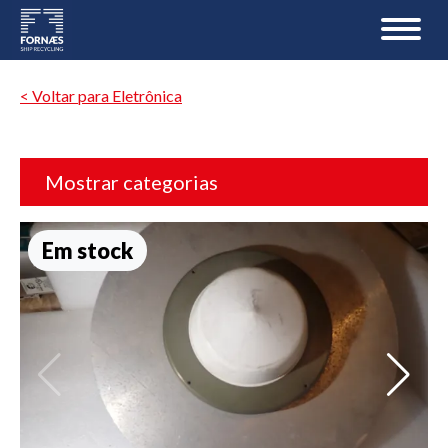
< Voltar para Eletrônica
Mostrar categorias
Em stock