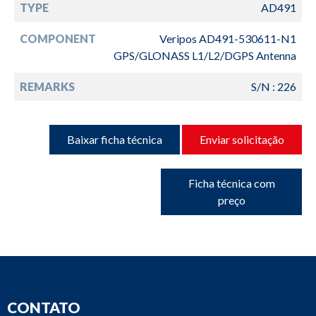
TYPE
AD491
COMPONENT
Veripos AD491-530611-N1
GPS/GLONASS L1/L2/DGPS Antenna
REMARKS
S/N : 226
Baixar ficha técnica
Enviar solicitação
Ficha técnica com
preço
CONTATO