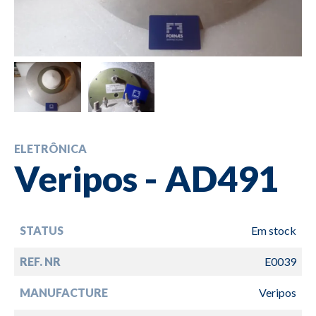
ELETRÔNICA
Veripos - AD491
STATUS
Em stock
REF. NR
E0039
MANUFACTURE
Veripos