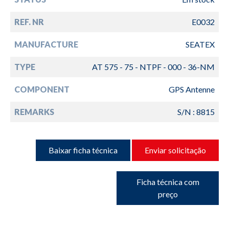
REF. NR
E0032
MANUFACTURE
SEATEX
TYPE
AT 575 - 75 - NTPF - 000 - 36-NM
COMPONENT
GPS Antenne
REMARKS
S/N : 8815
Baixar ficha técnica
Enviar solicitação
Ficha técnica com
preço