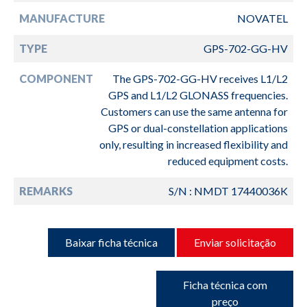
MANUFACTURE
NOVATEL
TYPE
GPS-702-GG-HV
COMPONENT
The GPS-702-GG-HV receives L1/L2
GPS and L1/L2 GLONASS frequencies.
Customers can use the same antenna for
GPS or dual-constellation applications
only, resulting in increased flexibility and
reduced equipment costs.
REMARKS
S/N : NMDT 17440036K
Baixar ficha técnica
Enviar solicitação
Ficha técnica com
preço