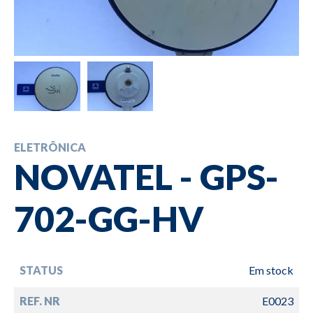
ELETRÔNICA
NOVATEL - GPS-
702-GG-HV
STATUS
Em stock
REF. NR
E0023