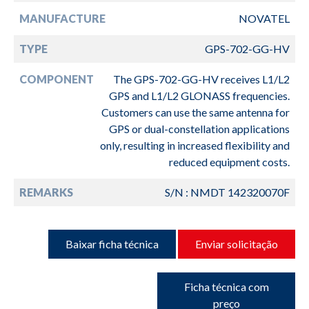
MANUFACTURE
NOVATEL
TYPE
GPS-702-GG-HV
COMPONENT
The GPS-702-GG-HV receives L1/L2
GPS and L1/L2 GLONASS frequencies.
Customers can use the same antenna for
GPS or dual-constellation applications
only, resulting in increased flexibility and
reduced equipment costs.
REMARKS
S/N : NMDT 142320070F
Baixar ficha técnica
Enviar solicitação
Ficha técnica com
preço