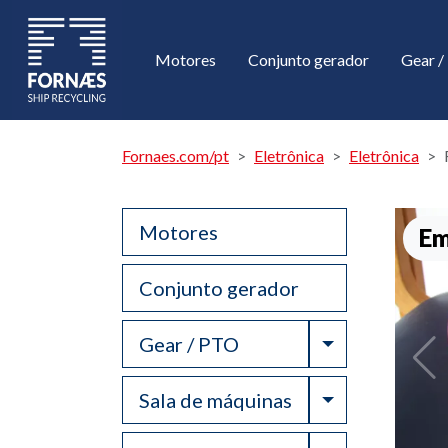
Motores
Conjunto gerador
Gear 
Fornaes.com/pt
Eletrônica
Eletrônica
Motores
Em
Conjunto gerador
Toggle Drop
Gear / PTO
Toggle Drop
Sala de máquinas