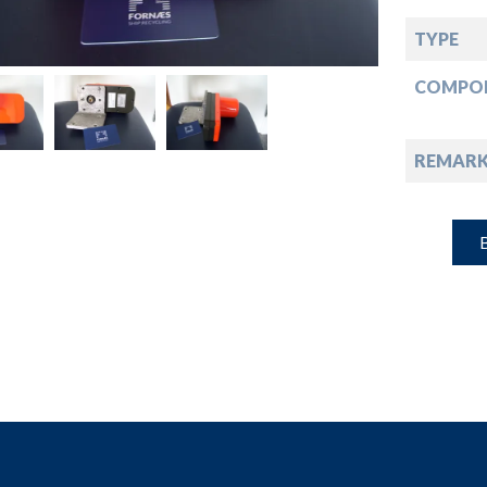
down
TYPE
down
COMPO
down
REMARK
down
B