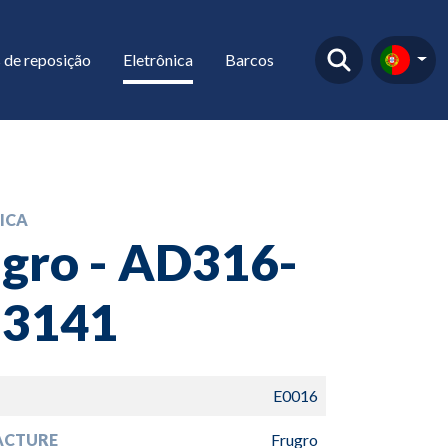
 de reposição
Eletrônica
Barcos
ICA
gro - AD316-
-3141
E0016
ACTURE
Frugro