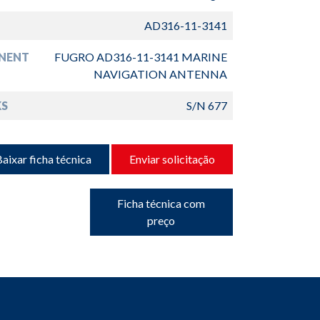
AD316-11-3141
NENT
FUGRO AD316-11-3141 MARINE
NAVIGATION ANTENNA
S
S/N 677
aixar ficha técnica
Enviar solicitação
Ficha técnica com
preço