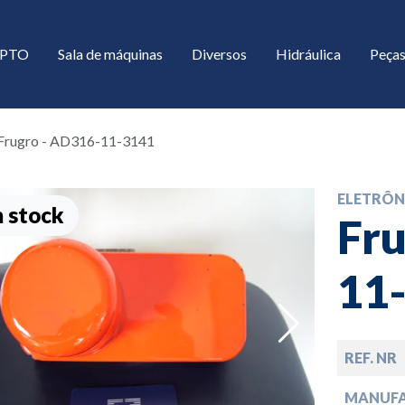
/ PTO
Sala de máquinas
Diversos
Hidráulica
Peças
Frugro - AD316-11-3141
ELETRÔN
 stock
Fru
11
down
REF. NR
down
MANUF