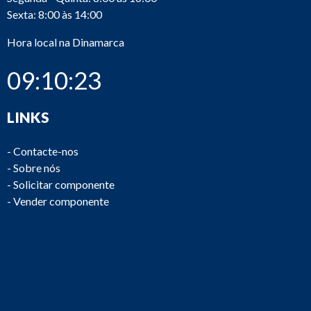
Sexta: 8:00 às 14:00
Hora local na Dinamarca
E0400
Hemisphere
CDA-3 Antenna
09:10:23
LINKS
E0399
KOYO
DIRECT LOGIC 4
-
Contacte-nos
-
Sobre nós
-
Solicitar componente
Deckma
E0397
OMD-2005
-
Vender componente
Hamburg
E0396
ABB
ACS55-01N-02A2