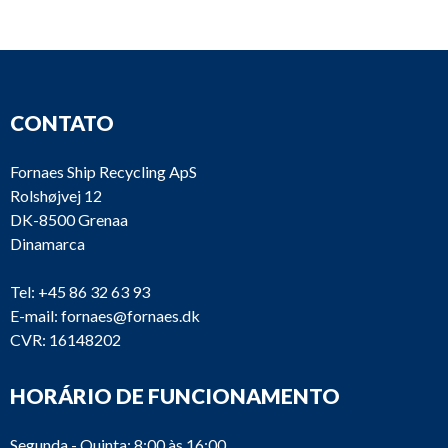
E0404
PLEIGER
362-MC
D421.31U2 ANA
CONTATO
E0403
BRAUN
OUTPUT MODU
D42131U2
Fornaes Ship Recycling ApS
Rolshøjvej 12
D421.31U2 ANA
DK-8500 Grenaa
E0402
BRAUN
OUTPUT MODU
Dinamarca
D42131U2
Tel:
+45 86 32 63 93
E-mail:
fornaes@fornaes.dk
CVR: 16148202
iDiect Evolution
SATELLITE REM
E0401
X7
ROUTER MODE
HORÁRIO DE FUNCIONAMENTO
Segunda - Quinta: 8:00 às 16:00