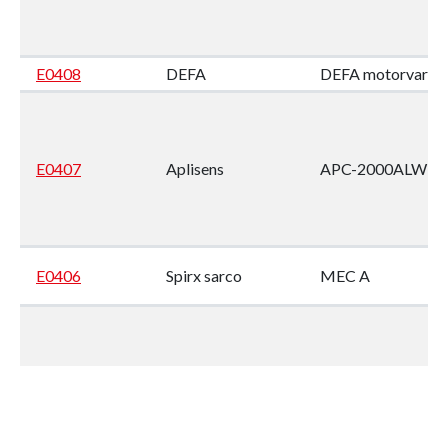
E0408
DEFA
DEFA motorvarme
E0407
Aplisens
APC-2000ALW
E0406
Spirx sarco
MEC A
E0405
Bender
A-ISOMETER IRD