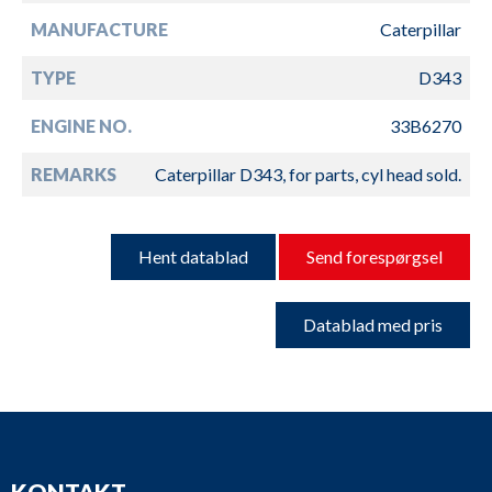
MANUFACTURE
Caterpillar
TYPE
D343
ENGINE NO.
33B6270
REMARKS
Caterpillar D343, for parts, cyl head sold.
Hent datablad
Send forespørgsel
Datablad med pris
KONTAKT