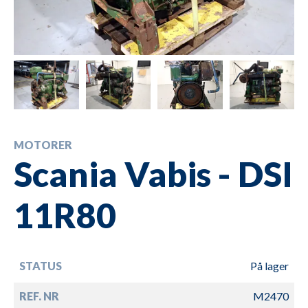
MOTORER
Scania Vabis - DSI
11R80
STATUS
På lager
REF. NR
M2470