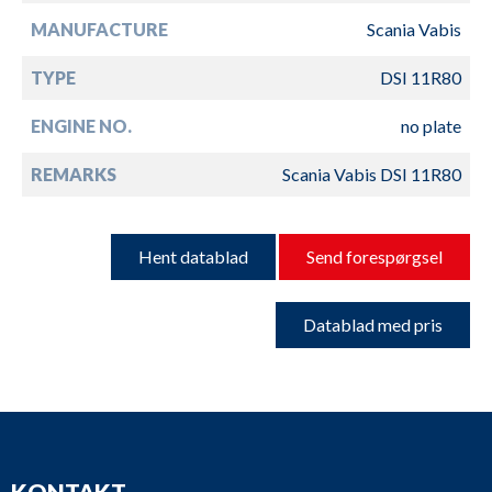
MANUFACTURE
Scania Vabis
TYPE
DSI 11R80
ENGINE NO.
no plate
REMARKS
Scania Vabis DSI 11R80
Hent datablad
Send forespørgsel
Datablad med pris
KONTAKT