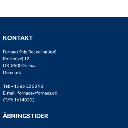
KONTAKT
Fornaes Ship Recycling ApS
Rolshøjvej 12
DK-8500 Grenaa
Denmark
Tel:
+45 86 32 63 93
E-mail:
fornaes@fornaes.dk
CVR: 16148202
ÅBNINGSTIDER