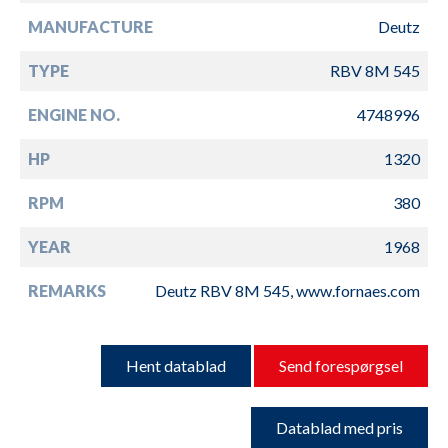
MANUFACTURE
Deutz
TYPE
RBV 8M 545
ENGINE NO.
4748996
HP
1320
RPM
380
YEAR
1968
REMARKS
Deutz RBV 8M 545, www.fornaes.com
Hent datablad
Send forespørgsel
Datablad med pris