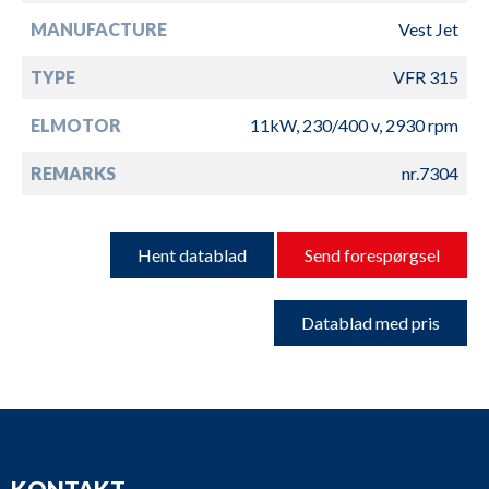
MANUFACTURE
Vest Jet
TYPE
VFR 315
ELMOTOR
11kW, 230/400 v, 2930 rpm
REMARKS
nr.7304
Hent datablad
Send forespørgsel
Datablad med pris
KONTAKT