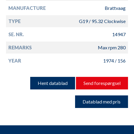
MANUFACTURE
Brattvaag
TYPE
G19 / 95.32 Clockwise
SE. NR.
14947
REMARKS
Max rpm 280
YEAR
1974 / 156
Hent datablad
Send forespørgsel
Datablad med pris