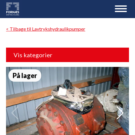
< Tilbage til Lavtrykshydraulikpumper
Vis kategorier
På lager