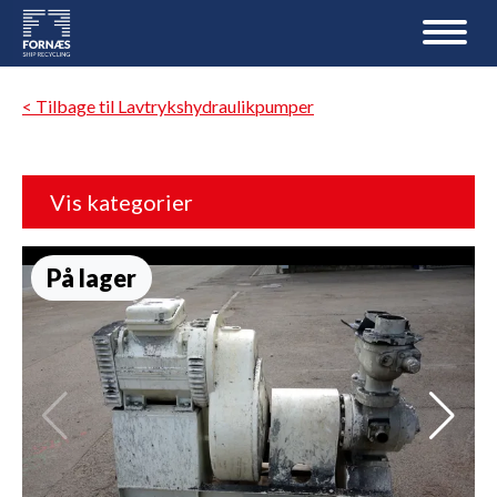
< Tilbage til Lavtrykshydraulikpumper
Vis kategorier
På lager