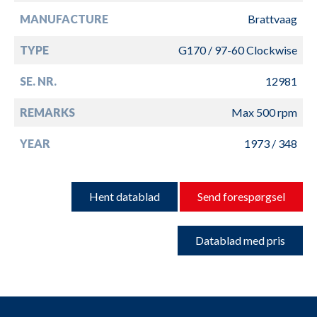
MANUFACTURE
Brattvaag
TYPE
G170 / 97-60 Clockwise
SE. NR.
12981
REMARKS
Max 500 rpm
YEAR
1973 / 348
Hent datablad
Send forespørgsel
Datablad med pris