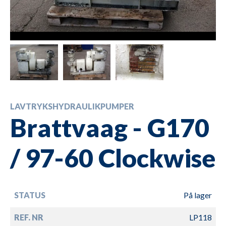
LAVTRYKSHYDRAULIKPUMPER
Brattvaag - G170
/ 97-60 Clockwise
STATUS
På lager
REF. NR
LP118