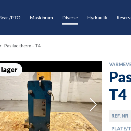
Gear /PTO
Maskinrum
Diverse
Hydraulik
Reserv
Pasilac therm - T4
VARMEVE
 lager
Pas
T4
down
REF. NR
down
PLATE/