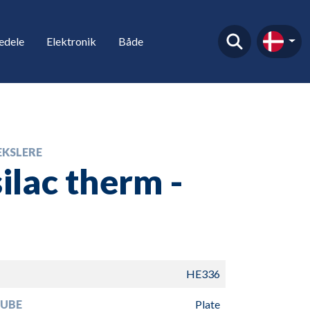
edele
Elektronik
Både
KSLERE
ilac therm -
HE336
TUBE
Plate