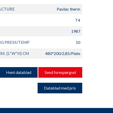
ACTURE
Pasilac therm
T4
1987
G PRESS/TEMP
10
IM. (L*W*H) CM
480*200/2,85/Plate
Hent datablad
Send forespørgsel
Datablad med pris