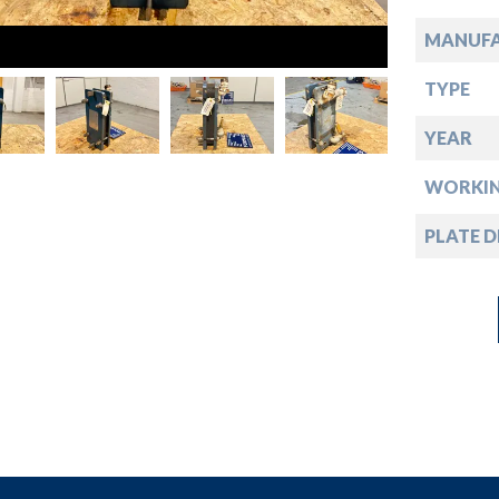
down
MANUF
down
TYPE
down
YEAR
WORKIN
down
PLATE D