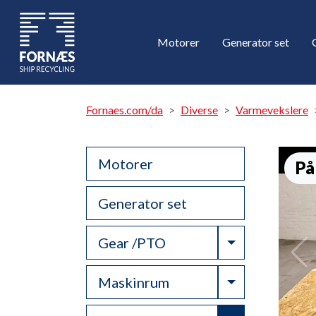
Motorer
Generator set
Fornaes.com/da
Diverse
Varmevekslere
Motorer
På
Generator set
Toggle Drop
Gear /PTO
Toggle Drop
Maskinrum