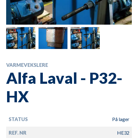
VARMEVEKSLERE
Alfa Laval - P32-
HX
STATUS
På lager
REF. NR
HE32