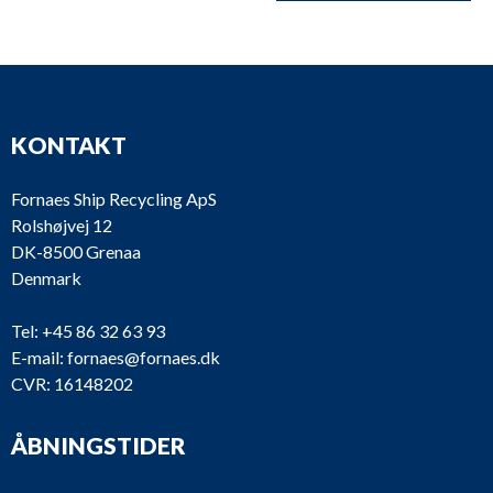
KONTAKT
Fornaes Ship Recycling ApS
Rolshøjvej 12
DK-8500 Grenaa
Denmark
Tel:
+45 86 32 63 93
E-mail:
fornaes@fornaes.dk
CVR: 16148202
ÅBNINGSTIDER