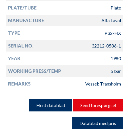
PLATE/TUBE
Plate
MANUFACTURE
Alfa Laval
TYPE
P32-HX
SERIAL NO.
32212-0586-1
YEAR
1980
WORKING PRESS/TEMP
5 bar
REMARKS
Vessel: Transholm
Hent datablad
Send forespørgsel
Datablad med pris