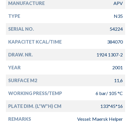
MANUFACTURE
APV
TYPE
N35
SERIAL NO.
54224
KAPACITET KCAL/TIME
384070
DRAW. NR.
1924 1307-2
YEAR
2001
SURFACE M2
11,6
WORKING PRESS/TEMP
6 bar/ 105 °C
PLATE DIM. (L*W*H) CM
133*45*16
REMARKS
Vessel: Maersk Helper