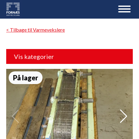
< Tilbage til Varmevekslere
Vis kategorier
På lager