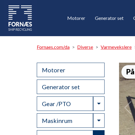
Motorer
Generator set
Fornaes.com/da
Diverse
Varmevekslere
Motorer
På
Generator set
Toggle Drop
Gear /PTO
Toggle Drop
Maskinrum