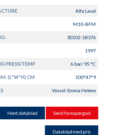
ACTURE
Alfa Laval
M10-BFM
NO.
30102-18376
1997
G PRESS/TEMP
6 bar/ 95 °C
IM. (L*W*H) CM
100*47*9
S
Vessel: Emma Helene
Hent datablad
Send forespørgsel
Datablad med pris