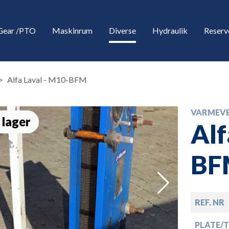
Gear /PTO
Maskinrum
Diverse
Hydraulik
Reserv
Alfa Laval - M10-BFM
VARMEVE
 lager
Alf
BF
down
REF. NR
down
PLATE/