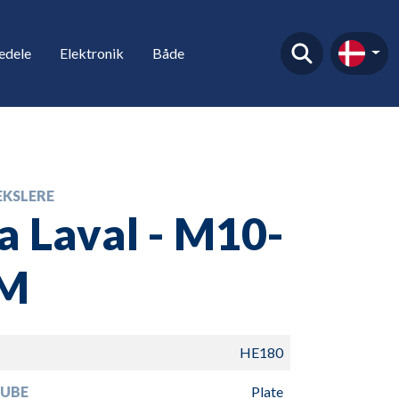
edele
Elektronik
Både
KSLERE
a Laval - M10-
M
HE180
TUBE
Plate