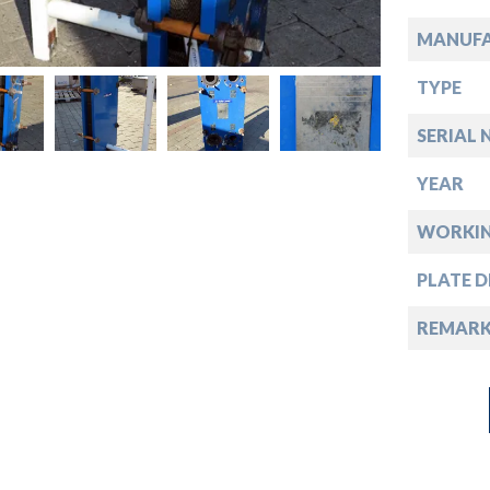
down
MANUF
down
TYPE
down
SERIAL 
YEAR
down
WORKIN
PLATE D
REMARK